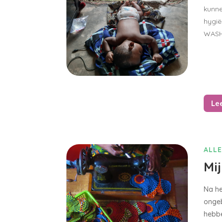
kunne
hygië
WASHp
Le
ALLE
Mi
Na he
onge
hebbe