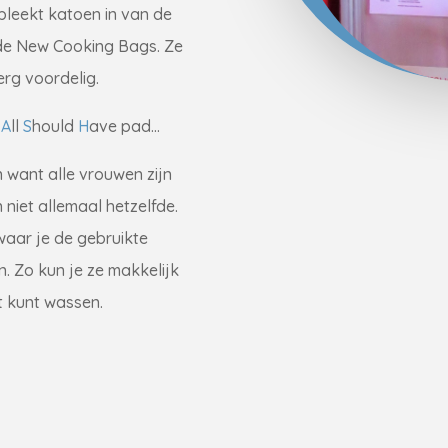
leekt katoen in van de
de New Cooking Bags. Ze
 erg voordelig.
n
A
ll
S
hould
H
ave pad…
 want alle vrouwen zijn
 niet allemaal hetzelfde.
waar je de gebruikte
 Zo kun je ze makkelijk
t kunt wassen.