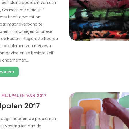
 een kleine opdracht van een
, Ghanese meid die zelf
ors heeft gezocht om
aar maandverband te
ten in haar eigen Ghanese
, de Eastern Region. Ze hoorde
e problemen van meisjes in
omgeving en ze besloot zelf
te ondernemen…
es meer
 MIJLPALEN VAN 2017
jlpalen 2017
t begin hadden we problemen
het vastmaken van de