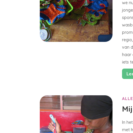
we nu
jonge
spons
wasb
promo
regio
van d
haar 
iets 
Le
ALLE
Mi
In he
met 