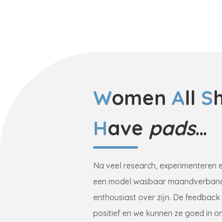
W
omen
A
ll
S
H
ave
pads
…
Na veel research, experimenteren 
een model wasbaar maandverband
enthousiast over zijn. De feedback 
positief en we kunnen ze goed in 